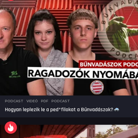
PODCAST
,
VIDEÓ
PDF
,
PODCAST
Hogyan leplezik le a ped*filokat a Bűnvadászok?