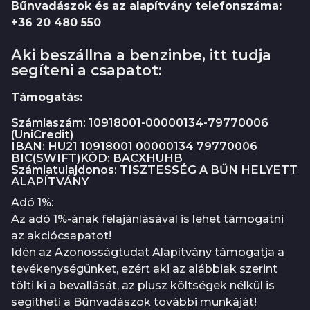
Bűnvadászok és az alapítvány telefonszáma:
+36 20 480 550
Aki beszállna a benzinbe, itt tudja
segíteni a csapatot:
Támogatás:
Számlaszám: 10918001-00000134-79770006
(UniCredit)
IBAN: HU21 10918001 00000134 79770006
BIC(SWIFT)KÓD: BACXHUHB
Számlatulajdonos: TISZTESSÉG A BŰN HELYETT
ALAPÍTVÁNY
Adó 1%:
Az adó 1%-ának felajánlásával is lehet támogatni
az akciócsapatot!
Idén az Azonosságtudat Alapítvány támogatja a
tevékenységünket, ezért aki az alábbiak szerint
tölti ki a bevallását, az plusz költségek nélkül is
segítheti a Bűnvadászok további munkáját!