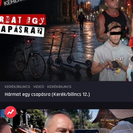
KERÉK/BILINCS
,
VIDEÓ
KERÉKBILINCS
Hármat egy csapásra (Kerék/bilincs 12.)