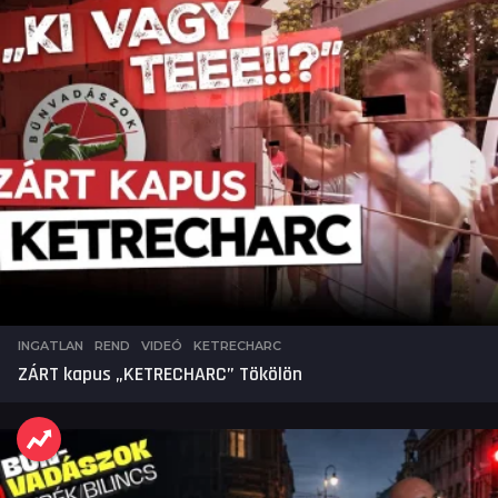
INGATLAN
,
REND
,
VIDEÓ
KETRECHARC
ZÁRT kapus „KETRECHARC” Tökölön