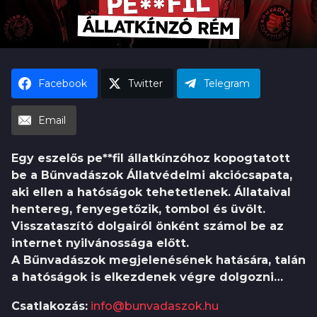
h
|
u
Facebook
Twitter
Telegram
Email
Egy eszelős pe**fil állatkínzóhoz kopogtatott
be a Bűnvadászok Állatvédelmi akciócsapata,
aki ellen a hatóságok tehetetlenek. Állataival
hentereg, fenyegetőzik, tombol és üvölt.
Visszataszító dolgairól önként számol be az
internet nyilvánossága előtt.
A Bűnvadászok megjelenésének hatására, talán
a hatóságok is elkezdenek végre dolgozni…
Csatlakozás:
info@bunvadaszok.hu