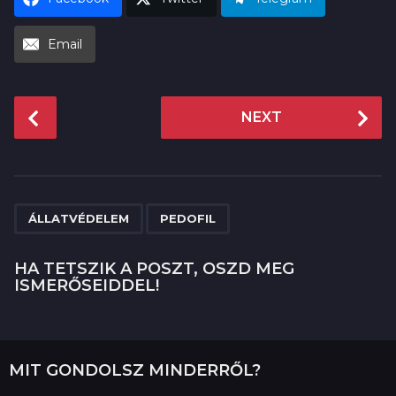
Email
P
NEXT
o
s
t
P
,
a
ÁLLATVÉDELEM
PEDOFIL
g
i
HA TETSZIK A POSZT, OSZD MEG
ISMERŐSEIDDEL!
n
a
t
i
MIT GONDOLSZ MINDERRŐL?
o