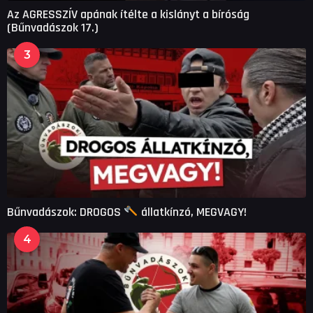
Az AGRESSZÍV apának ítélte a kislányt a bíróság
(Bűnvadászok 17.)
3
Bűnvadászok: DROGOS
állatkínzó, MEGVAGY!
4