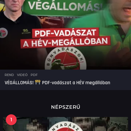
REND
,
VIDEÓ
PDF
VÉGÁLLOMÁS!
PDF-vadászat a HÉV megállóban
NÉPSZERŰ
1