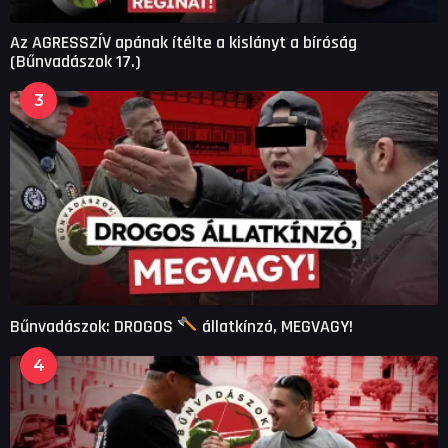
Az AGRESSZÍV apának ítélte a kislányt a bíróság
(Bűnvadászok 17.)
3
Bűnvadászok: DROGOS
állatkínzó, MEGVAGY!
4