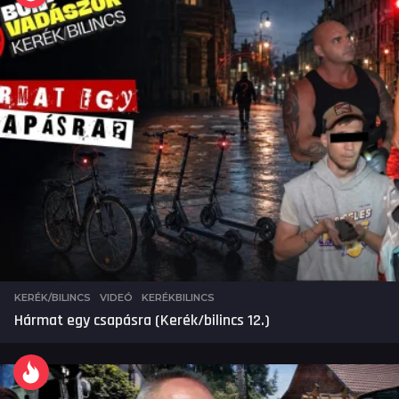
KERÉK/BILINCS
,
VIDEÓ
KERÉKBILINCS
Hármat egy csapásra (Kerék/bilincs 12.)