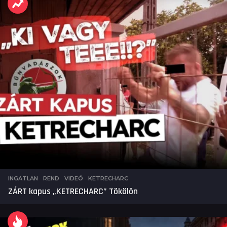
INGATLAN
,
REND
,
VIDEÓ
KETRECHARC
ZÁRT kapus „KETRECHARC” Tökölön