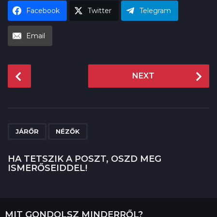
Facebook
Twitter
Telegram
Email
P
NEXT
o
s
t
P
,
a
JÁRŐR
NÉZŐK
g
i
HA TETSZIK A POSZT, OSZD MEG
ISMERŐSEIDDEL!
n
a
t
i
MIT GONDOLSZ MINDERRŐL?