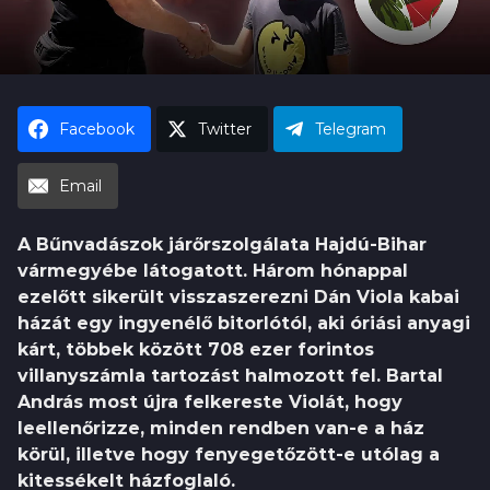
h
u
Facebook
Twitter
Telegram
Email
A Bűnvadászok járőrszolgálata Hajdú-Bihar
vármegyébe látogatott. Három hónappal
ezelőtt sikerült visszaszerezni Dán Viola kabai
házát egy ingyenélő bitorlótól, aki óriási anyagi
kárt, többek között 708 ezer forintos
villanyszámla tartozást halmozott fel. Bartal
András most újra felkereste Violát, hogy
leellenőrizze, minden rendben van-e a ház
körül, illetve hogy fenyegetőzött-e utólag a
kitessékelt házfoglaló.