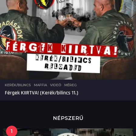
KERÉK/BILINCS
,
MAFFIA
,
VIDEÓ
MÉREG
Férgek KIIRTVA! (Kerék/bilincs 11.)
NÉPSZERŰ
1