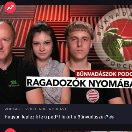
PODCAST
,
VIDEÓ
PDF
,
PODCAST
Hogyan leplezik le a ped*filokat a Bűnvadászok?