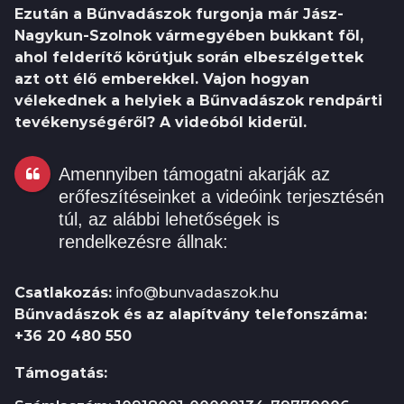
Ezután a Bűnvadászok furgonja már Jász-
Nagykun-Szolnok vármegyében bukkant föl,
ahol felderítő körútjuk során elbeszélgettek
azt ott élő emberekkel. Vajon hogyan
vélekednek a helyiek a Bűnvadászok rendpárti
tevékenységéről? A videóból kiderül.
Amennyiben támogatni akarják az
erőfeszítéseinket a videóink terjesztésén
túl, az alábbi lehetőségek is
rendelkezésre állnak:
Csatlakozás:
info@bunvadaszok.hu
Bűnvadászok és az alapítvány telefonszáma:
+36 20 480 550
Támogatás: