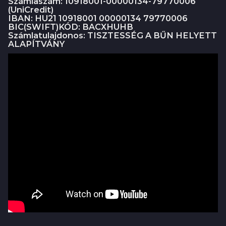
Számlaszám: 10918001-00000134-79770006
(UniCredit)
IBAN: HU21 10918001 00000134 79770006
BIC(SWIFT)KÓD: BACXHUHB
Számlatulajdonos: TISZTESSÉG A BŰN HELYETT
ALAPÍTVÁNY