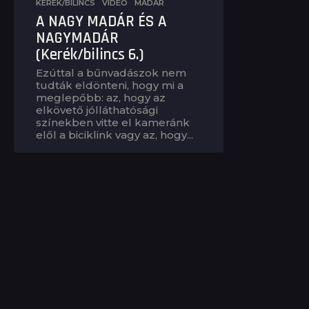
KERÉK/BILINCS
,
VIDEÓ
MADÁR
A NAGY MADÁR ÉS A
NAGYMADÁR
(Kerék/bilincs 6.)
Ezúttal a bűnvadászok nem
tudták eldönteni, hogy mi a
meglepőbb: az, hogy az
elkövető jólláthatósági
színekben vitte el kameránk
elől a biciklink vagy az, hogy...