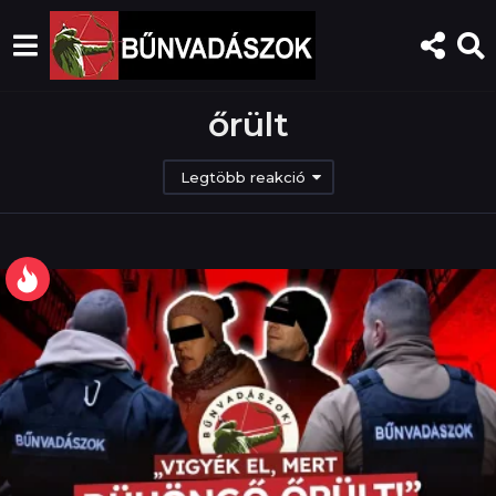
őrült
Legtöbb reakció