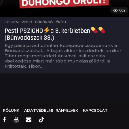
662
EXTRÉM
,
VIDEÓ
DÜHÖNGŐ
,
ŐRÜLT
Pesti PSZICHO
a 8. kerületben
(Bűnvadászok 38.)
Egy pesti pszichothriller közepébe csöppenünk a
Bűnvadászokkal… A bajok akkor kezdődtek, amikor
Tibor megismerkedett Anikóval, akit eszelős
viselkedése miatt már több munkásszállóról is
kitiltottak. Tibor...
RÓLUNK
ADATVÉDELMI IRÁNYELVEK
KAPCSOLAT