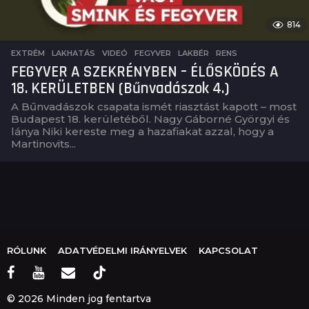
814
EXTRÉM
,
LAKHATÁS
,
VIDEÓ
FEGYVER
,
LAKBÉR
,
RENS
FEGYVER A SZEKRÉNYBEN – ÉLŐSKÖDÉS A
18. KERÜLETBEN (Bűnvadászok 4.)
A Bűnvadászok csapata ismét riasztást kapott – most
Budapest 18. kerületéből. Nagy Gáborné Györgyi és
lánya Niki kereste meg a hazafiakat azzal, hogy a
Martinovits...
RÓLUNK
ADATVÉDELMI IRÁNYELVEK
KAPCSOLAT
© 2026 Minden jog fentartva