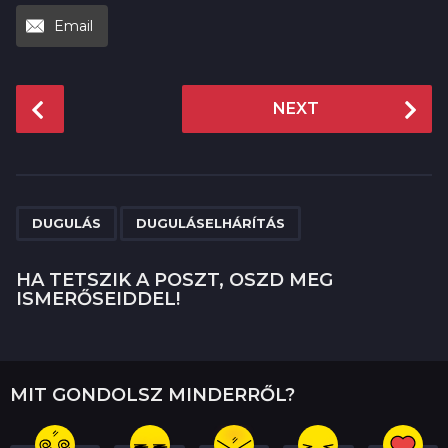
Email
P
NEXT
o
s
t
P
,
a
DUGULÁS
DUGULÁSELHÁRÍTÁS
g
i
HA TETSZIK A POSZT, OSZD MEG
ISMERŐSEIDDEL!
n
a
t
i
MIT GONDOLSZ MINDERRŐL?
o
n