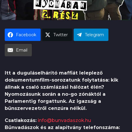
h
u
Facebook
Twitter
Telegram
Email
Itt a duguláselhárító maffiát leleplező
dokumentumfilm-sorozatunk folytatása: kik
állnak a csaló számlázási hálózat élén?
Nyomozásunk során a no-go zónáktól a
Parlamentig forgattunk. Az igazság a
bűnszervezetről cenzúra nélkül.
Csatlakozás:
info@bunvadaszok.hu
Bűnvadászok és az alapítvány telefonszáma: