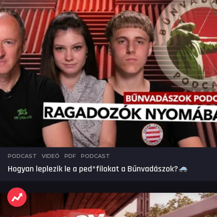
PODCAST
,
VIDEÓ
PDF
,
PODCAST
Hogyan leplezik le a ped*filokat a Bűnvadászok?