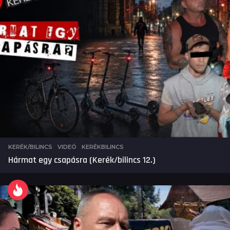
KERÉK/BILINCS
,
VIDEÓ
KERÉKBILINCS
Hármat egy csapásra (Kerék/bilincs 12.)