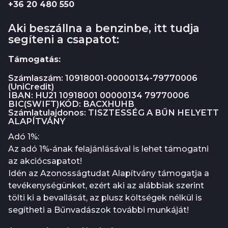
+36 20 480 550
Aki beszállna a benzinbe, itt tudja
segíteni a csapatot:
Támogatás:
Számlaszám: 10918001-00000134-79770006
(UniCredit)
IBAN: HU21 10918001 00000134 79770006
BIC(SWIFT)KÓD: BACXHUHB
Számlatulajdonos: TISZTESSÉG A BŰN HELYETT
ALAPÍTVÁNY
Adó 1%:
Az adó 1%-ának felajánlásával is lehet támogatni
az akciócsapatot!
Idén az Azonosságtudat Alapítvány támogatja a
tevékenységünket, ezért aki az alábbiak szerint
tölti ki a bevallását, az plusz költségek nélkül is
segítheti a Bűnvadászok további munkáját!