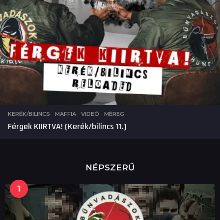
KERÉK/BILINCS
,
MAFFIA
,
VIDEÓ
MÉREG
Férgek KIIRTVA! (Kerék/bilincs 11.)
NÉPSZERŰ
1