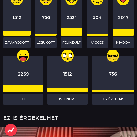
1512
756
2521
504
2017
ZAVARODOTT
LEBUKOTT
FELINDULT
VICCES
IMÁDOM
2269
1512
756
LOL
ISTENEM...
GYŐZELEM!
EZ IS ÉRDEKELHET