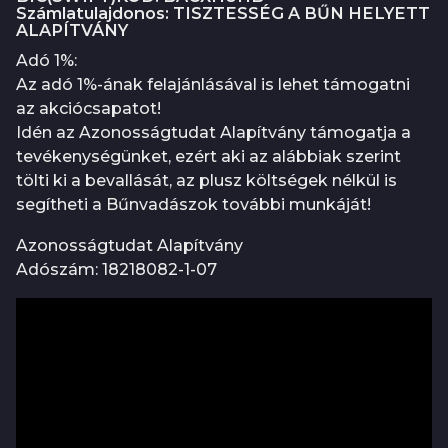
Számlatulajdonos: TISZTESSÉG A BŰN HELYETT
ALAPÍTVÁNY
Adó 1%:
Az adó 1%-ának felajánlásával is lehet támogatni
az akciócsapatot!
Idén az Azonosságtudat Alapítvány támogatja a
tevékenységünket, ezért aki az alábbiak szerint
tölti ki a bevallását, az plusz költségek nélkül is
segítheti a Bűnvadászok további munkáját!
Azonosságtudat Alapítvány
Adószám: 18218082-1-07