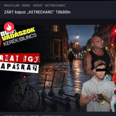
INGATLAN
,
REND
,
VIDEÓ
KETRECHARC
ZÁRT kapus „KETRECHARC” Tökölön