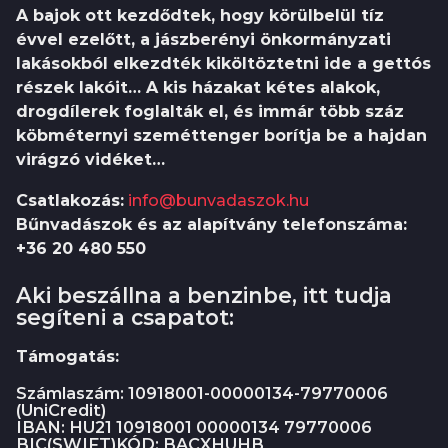
A bajok ott kezdődtek, hogy körülbelül tíz
évvel ezelőtt, a jászberényi önkormányzati
lakásokból elkezdték kiköltöztetni ide a gettós
részek lakóit… A kis házakat kétes alakok,
drogdílerek foglalták el, és immár több száz
köbméternyi szeméttenger borítja be a hajdan
virágzó vidéket…
Csatlakozás:
info@bunvadaszok.hu
Bűnvadászok és az alapítvány telefonszáma:
+36 20 480 550
Aki beszállna a benzinbe, itt tudja
segíteni a csapatot:
Támogatás:
Számlaszám: 10918001-00000134-79770006
(UniCredit)
IBAN: HU21 10918001 00000134 79770006
BIC(SWIFT)KÓD: BACXHUHB