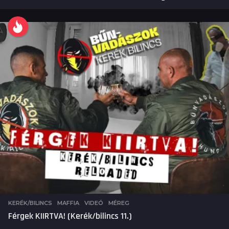
KERÉK/BILINCS
,
MAFFIA
,
VIDEÓ
MÉREG
Férgek KIIRTVA! (Kerék/bilincs 11.)