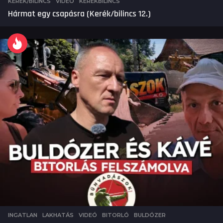
KERÉK/BILINCS
,
VIDEÓ
KERÉKBILINCS
Hármat egy csapásra (Kerék/bilincs 12.)
INGATLAN
,
LAKHATÁS
,
VIDEÓ
BITORLÓ
,
BULDÓZER