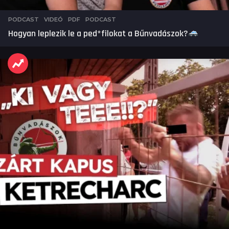
PODCAST
,
VIDEÓ
PDF
,
PODCAST
Hogyan leplezik le a ped*filokat a Bűnvadászok?