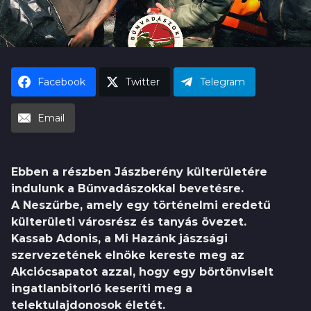
a
h
|
u
Facebook
Twitter
Telegram
Email
Ebben a részben Jászberény külterületére
indulunk a Bűnvadászokkal bevetésre.
A Neszűrbe, amely egy történelmi eredetű
külterületi városrész és tanyás övezet.
Kassab Adonis, a Mi Hazánk jászsági
szervezetének elnöke kereste meg az
Akciócsapatot azzal, hogy egy börtönviselt
ingatlanbitorló keseríti meg a
telektulajdonosok életét.