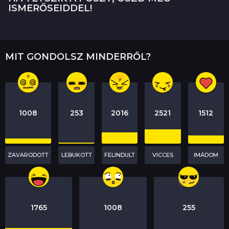
a
ISMERŐSEIDDEL!
g
i
n
MIT GONDOLSZ MINDERRŐL?
a
t
i
o
1008
253
2016
2521
1512
n
ZAVARODOTT
LEBUKOTT
FELINDULT
VICCES
IMÁDOM
1765
1008
255