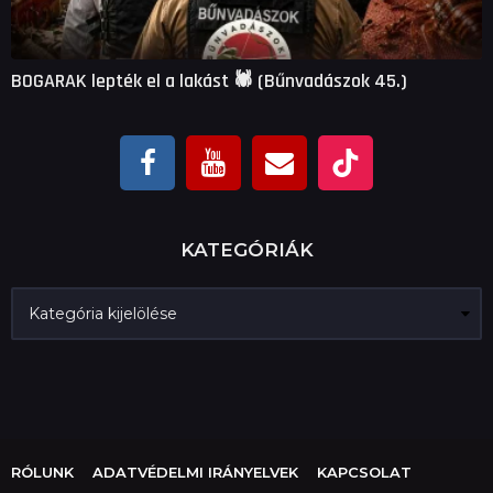
BOGARAK lepték el a lakást 🕷 (Bűnvadászok 45.)
KATEGÓRIÁK
K
a
t
e
g
ó
r
i
á
RÓLUNK
ADATVÉDELMI IRÁNYELVEK
KAPCSOLAT
k