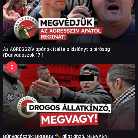
Az AGRESSZÍV apának ítélte a kislányt a bíróság
(Bűnvadászok 17.)
3
Bűnvadászok: DROGOS
állatkínzó, MEGVAGY!