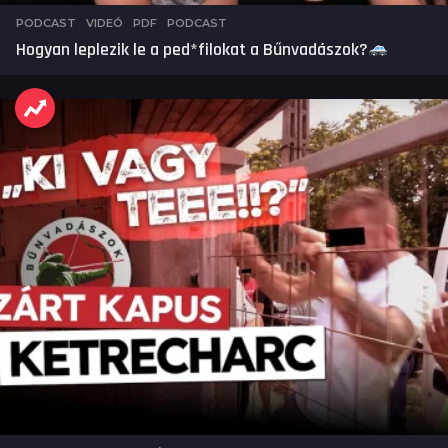
PODCAST
,
VIDEÓ
PDF
,
PODCAST
Hogyan leplezik le a ped*filokat a Bűnvadászok?