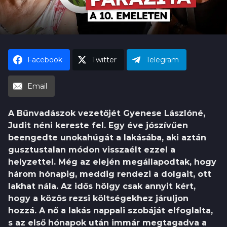
o
k
h
u
Facebook
Twitter
Telegram
Email
A Bűnvadászok vezetőjét Gyenese Lászlóné,
Judit néni kereste fel. Egy éve jószívűen
beengedte unokahúgát a lakásába, aki aztán
gusztustalan módon visszaélt ezzel a
helyzettel. Még az elején megállapodtak, hogy
három hónapig, meddig rendezi a dolgait, ott
lakhat nála. Az idős hölgy csak annyit kért,
hogy a közös rezsi költségekhez járuljon
hozzá. A nő a lakás nappali szobáját elfoglalta,
s az első hónapok után immár megtagadva a