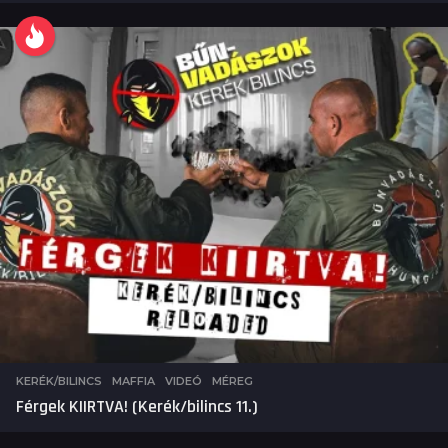
KERÉK/BILINCS
,
MAFFIA
,
VIDEÓ
MÉREG
Férgek KIIRTVA! (Kerék/bilincs 11.)