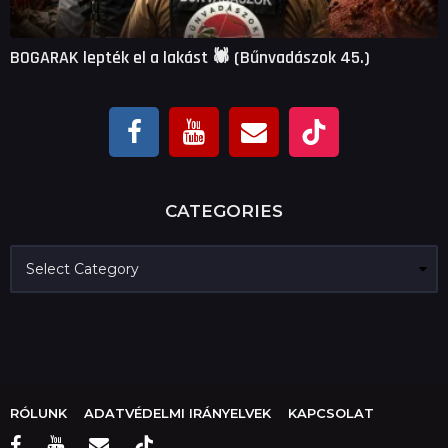
BOGARAK lepték el a lakást 🕷 (Bűnvadászok 45.)
CATEGORIES
C
a
t
e
g
o
r
i
e
RÓLUNK
ADATVÉDELMI IRÁNYELVEK
KAPCSOLAT
s