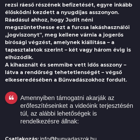
rezsi ráeső részének befizetését, egyre inkább
élősködni kezdett a nyugdíjas asszonyon.
Ráadásul ahhoz, hogy Judit néni
megszüntethesse ezt a furcsa lakáshasználói
„jogviszonyt”, meg kellene várnia a jogerős
bírósági végzést, amelynek kiállítása – a
tapasztalatok szerint – két vagy három évig is
elhúzódik.
A kihasznált és semmibe vett idős asszony –
látva a rendőrség tehetetlenségét – végső
elkeseredésében a Bűnvadászokhoz fordult.
Amennyiben támogatni akarják az
erőfeszítéseinket a videóink terjesztésén
túl, az alábbi lehetőségek is
rendelkezésre állnak:
Csatlakozás:
info@bunvadaszok.hu