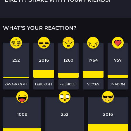
LIKE IT? SHARE WITH YOUR FRIENDS!
n
a
t
WHAT'S YOUR REACTION?
i
o
n
252
2016
1260
1764
757
ZAVARODOTT
LEBUKOTT
FELINDULT
VICCES
IMÁDOM
1008
252
2016