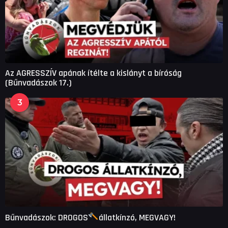
Az AGRESSZÍV apának ítélte a kislányt a bíróság
(Bűnvadászok 17.)
3
Bűnvadászok: DROGOS
állatkínzó, MEGVAGY!