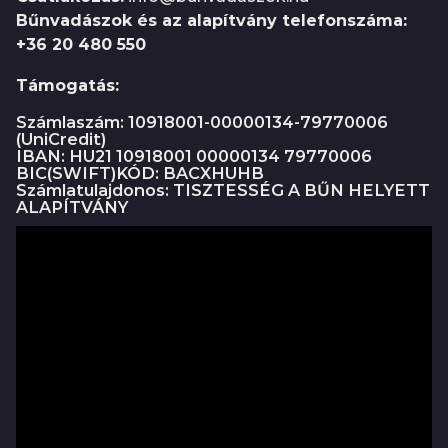
Bűnvadászok és az alapítvány telefonszáma:
+36 20 480 550
Támogatás:
Számlaszám: 10918001-00000134-79770006
(UniCredit)
IBAN: HU21 10918001 00000134 79770006
BIC(SWIFT)KÓD: BACXHUHB
Számlatulajdonos: TISZTESSÉG A BŰN HELYETT
ALAPÍTVÁNY