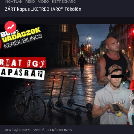
INGATLAN
,
REND
,
VIDEÓ
KETRECHARC
ZÁRT kapus „KETRECHARC” Tökölön
KERÉK/BILINCS
,
VIDEÓ
KERÉKBILINCS