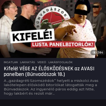
584
INGATLAN
,
LAKHATÁS
,
VIDEÓ
LAKÁSFOGLALÓK
Kifelé! VÉGE AZ ÉLŐSKÖDÉSNEK az AVASI
panelben (Bűnvadászok 18.)
A „gazdagréti Szomszédok” helyett a miskolci Avas
lakótelepen élősködő bitorlókat látogatták meg a
Bűnvadászok. Az ingyenélő páros eddig azt hitte,
hogy lakbért és rezsit már...