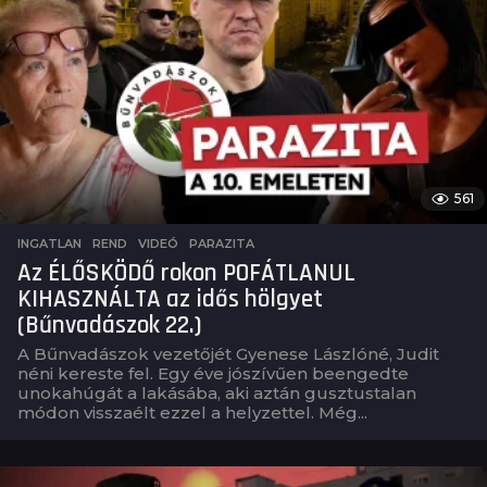
561
INGATLAN
,
REND
,
VIDEÓ
PARAZITA
Az ÉLŐSKÖDŐ rokon POFÁTLANUL
KIHASZNÁLTA az idős hölgyet
(Bűnvadászok 22.)
A Bűnvadászok vezetőjét Gyenese Lászlóné, Judit
néni kereste fel. Egy éve jószívűen beengedte
unokahúgát a lakásába, aki aztán gusztustalan
módon visszaélt ezzel a helyzettel. Még...