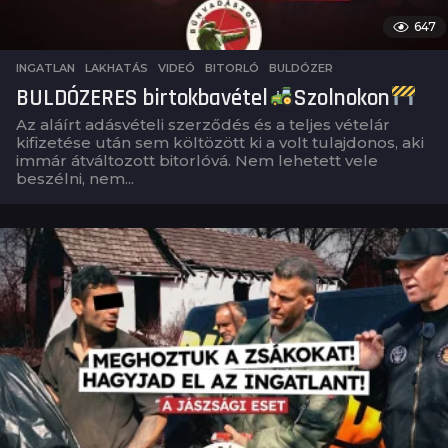
647
INGATLAN
,
LAKHATÁS
,
VIDEÓ
BITORLÓ
,
BULDÓZER
BULDÓZERES birtokbavétel
Szolnokon
Az aláírt adásvételi szerződés és a teljes vételár
kifizetése után sem költözött ki a volt tulajdonos, aki
immár átváltozott bitorlóvá. Nem lehetett vele
beszélni, nem...