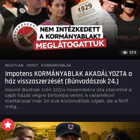
559
INGATLAN
,
VIDEÓ
KORMÁNYABLAK
Impotens KORMÁNYABLAK AKADÁLYOZTA a
ház visszaszerzését (Bűnvadászok 24.)
Kissné Bodnár Irén 2024 novembere óta szeretné a
saját házát végre birtokba venni. A valamikori
élettárssal már 20 éve különváltak útjaik, de a férfi
még...