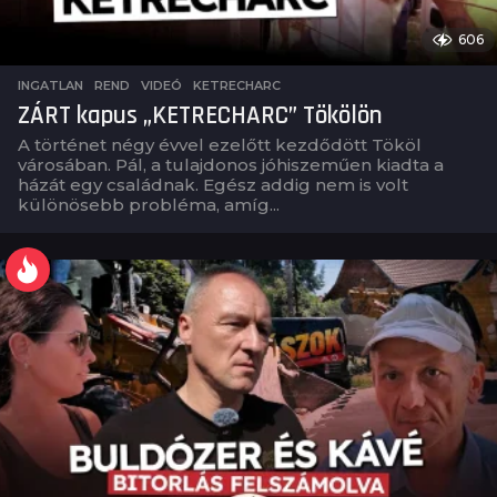
606
INGATLAN
,
REND
,
VIDEÓ
KETRECHARC
ZÁRT kapus „KETRECHARC” Tökölön
A történet négy évvel ezelőtt kezdődött Tököl
városában. Pál, a tulajdonos jóhiszeműen kiadta a
házát egy családnak. Egész addig nem is volt
különösebb probléma, amíg...