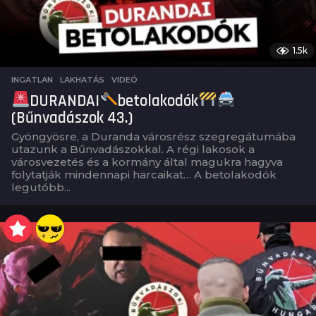
1.5k
INGATLAN
,
LAKHATÁS
,
VIDEÓ
DURANDAI
betolakodók
(Bűnvadászok 43.)
Gyöngyösre, a Duranda városrész szegregátumába
utazunk a Bűnvadászokkal. A régi lakosok a
városvezetés és a kormány által magukra hagyva
folytatják mindennapi harcaikat… A betolakodók
legutóbb...