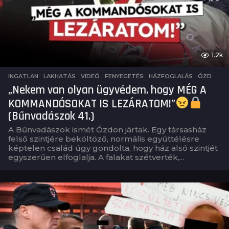
1.2k
INGATLAN
,
LAKHATÁS
,
VIDEÓ
FENYEGETÉS
,
HÁZFOGLALÁS
,
ÓZD
„Nekem van olyan ügyvédem, hogy MÉG A
KOMMANDÓSOKAT IS LEZÁRATOM!”
(Bűnvadászok 41.)
A Bűnvadászok ismét Ózdon jártak. Egy társasház
felső szintjére beköltöző, normális együttélésre
képtelen család úgy gondolta, hogy ház alsó szintjét
egyszerűen elfoglalja. A falakat szétverték,...