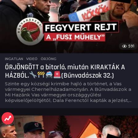
591
INGATLAN
,
VIDEÓ
ÖRJÖNG
ŐRJÖNGÖTT a bitorló, miután KIRAKTÁK A
HÁZBÓL.
(Bűnvadászok 32.)
Szinte egy községi krimibe hajló a történet, a Vas
vármegyei Chernelházadamonyán. A Bűnvadászok a
Mi Hazánk Vas vármegyei országgyűlési
képviselőjelöltjétől, Dala Ferenctől kapták a jelzést,...