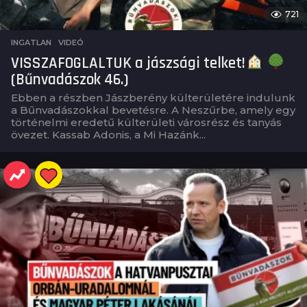
721
INGATLAN
,
VIDEÓ
VISSZAFOGLALTUK a jászsági telket!
(Bűnvadászok 46.)
Ebben a részben Jászberény külterületére indulunk
a Bűnvadászokkal bevetésre. A Neszűrbe, amely egy
történelmi eredetű külterületi városrész és tanyás
övezet. Kassab Adonis, a Mi Hazánk...