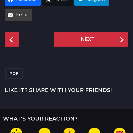
Email
P
NEXT
o
s
t
P
a
PDF
g
i
LIKE IT? SHARE WITH YOUR FRIENDS!
n
a
t
WHAT'S YOUR REACTION?
i
o