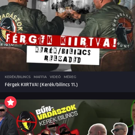
KERÉK/BILINCS
,
MAFFIA
,
VIDEÓ
MÉREG
Férgek KIIRTVA! (Kerék/bilincs 11.)