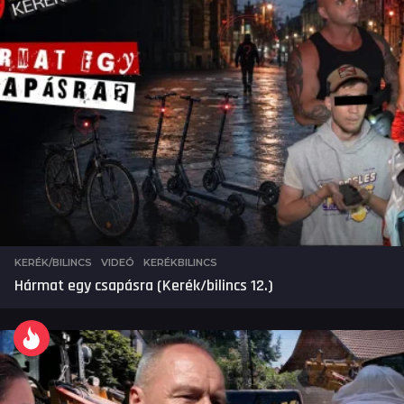
KERÉK/BILINCS
,
VIDEÓ
KERÉKBILINCS
Hármat egy csapásra (Kerék/bilincs 12.)