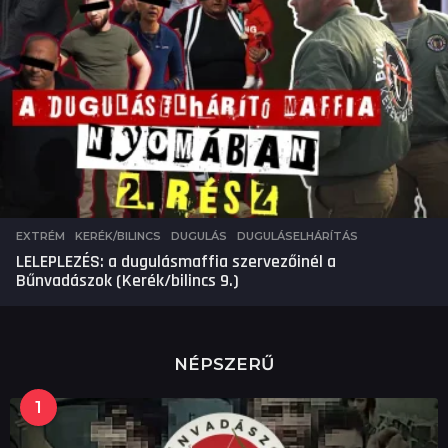
EXTRÉM
,
KERÉK/BILINCS
DUGULÁS
,
DUGULÁSELHÁRÍTÁS
LELEPLEZÉS: a dugulásmaffia szervezőinél a
Bűnvadászok (Kerék/bilincs 9.)
NÉPSZERŰ
1