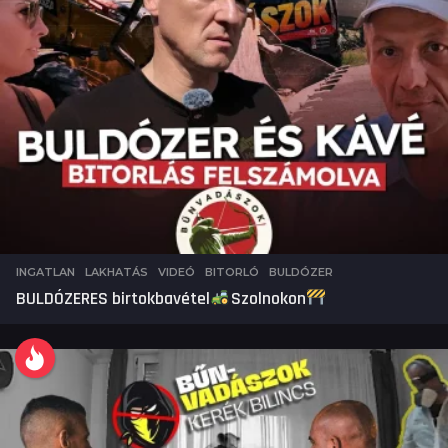
INGATLAN
,
LAKHATÁS
,
VIDEÓ
BITORLÓ
,
BULDÓZER
BULDÓZERES birtokbavétel
Szolnokon