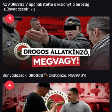
Az AGRESSZÍV apának ítélte a kislányt a bíróság
(Bűnvadászok 17.)
3
Bűnvadászok: DROGOS
állatkínzó, MEGVAGY!
4