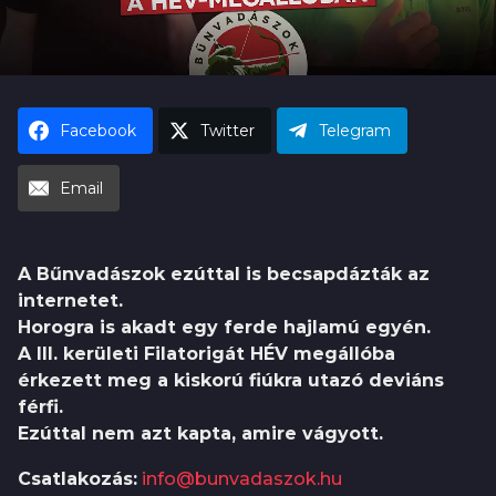
k
h
u
Facebook
Twitter
Telegram
Email
A Bűnvadászok ezúttal is becsapdázták az
internetet.
Horogra is akadt egy ferde hajlamú egyén.
A III. kerületi Filatorigát HÉV megállóba
érkezett meg a kiskorú fiúkra utazó deviáns
férfi.
Ezúttal nem azt kapta, amire vágyott.
Csatlakozás:
info@bunvadaszok.hu