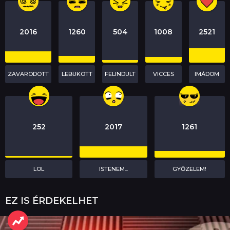
n
2016
1260
504
1008
2521
ZAVARODOTT
LEBUKOTT
FELINDULT
VICCES
IMÁDOM
252
2017
1261
LOL
ISTENEM...
GYŐZELEM!
EZ IS ÉRDEKELHET