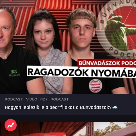
PODCAST
,
VIDEÓ
PDF
,
PODCAST
Hogyan leplezik le a ped*filokat a Bűnvadászok?