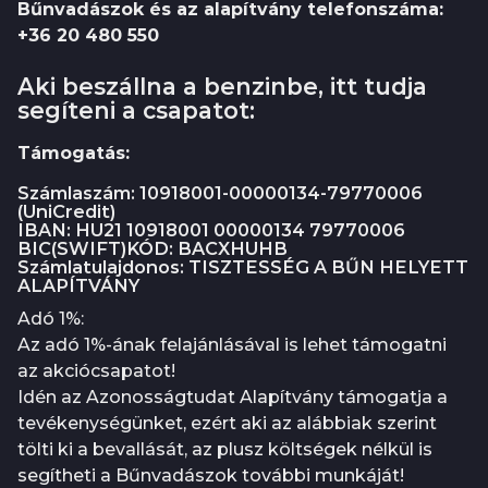
Bűnvadászok és az alapítvány telefonszáma:
+36 20 480 550
Aki beszállna a benzinbe, itt tudja
segíteni a csapatot:
Támogatás:
Számlaszám: 10918001-00000134-79770006
(UniCredit)
IBAN: HU21 10918001 00000134 79770006
BIC(SWIFT)KÓD: BACXHUHB
Számlatulajdonos: TISZTESSÉG A BŰN HELYETT
ALAPÍTVÁNY
Adó 1%:
Az adó 1%-ának felajánlásával is lehet támogatni
az akciócsapatot!
Idén az Azonosságtudat Alapítvány támogatja a
tevékenységünket, ezért aki az alábbiak szerint
tölti ki a bevallását, az plusz költségek nélkül is
segítheti a Bűnvadászok további munkáját!