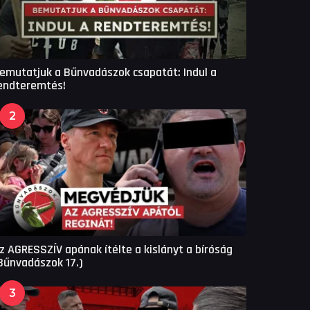
emutatjuk a Bűnvadászok csapatát: Indul a
endteremtés!
2
z AGRESSZÍV apának ítélte a kislányt a bíróság
Bűnvadászok 17.)
3