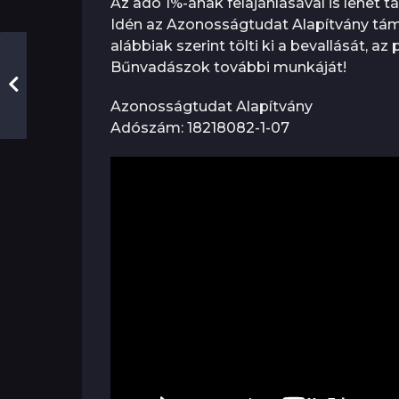
Az adó 1%-ának felajánlásával is lehet 
Idén az Azonosságtudat Alapítvány tám
alábbiak szerint tölti ki a bevallását, az
Bűnvadászok további munkáját!
Azonosságtudat Alapítvány
Adószám: 18218082-1-07