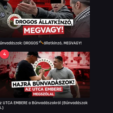
űnvadászok: DROGOS
állatkínzó, MEGVAGY!
4
z UTCA EMBERE a Bűnvadászokról (Bűnvadászok
6.)