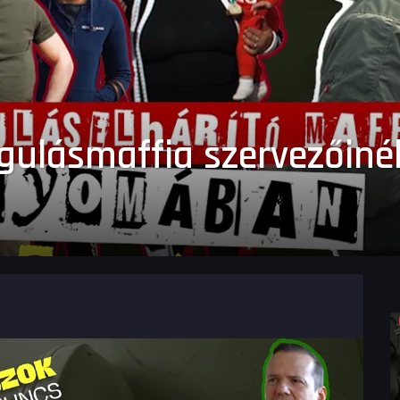
gulásmaffia szervezőiné