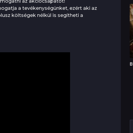
támogatni az akciócsapatot!
ogatja a tevékenységünket, ezért aki az
 plusz költségek nélkül is segítheti a
B
C
a