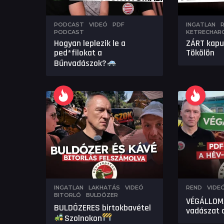
PODCAST
,
VIDEÓ
PDF
,
INGATLAN
,
PODCAST
KETRECHAR
Hogyan leplezik le a
ZÁRT kap
ped*filokat a
Tökölön
Bűnvadászok?
INGATLAN
,
LAKHATÁS
,
VIDEÓ
REND
,
VIDE
BITORLÓ
,
BULDÓZER
VÉGÁLLOM
BULDÓZERES birtokbavétel
vadászat 
Szolnokon