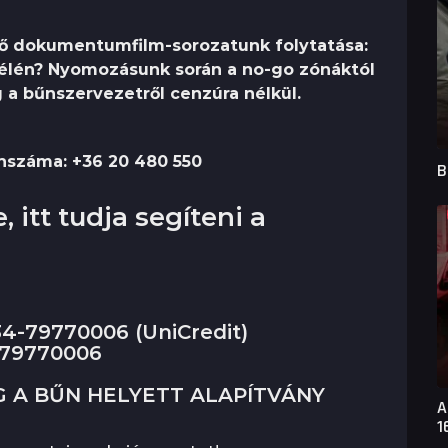
ező dokumentumfilm-sorozatunk folytatása:
t élén? Nyomozásunk során a no-go zónáktól
 a bűnszervezetről cenzúra nélkül.
nszáma: +36 20 480 550
B
 itt tudja segíteni a
4-79770006 (UniCredit)
 79770006
ÉG A BŰN HELYETT ALAPÍTVÁNY
A
1