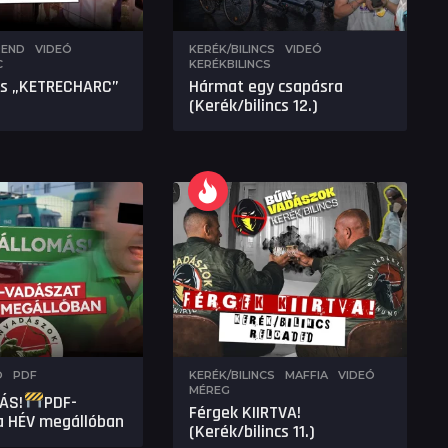
REND
,
VIDEÓ
KERÉK/BILINCS
,
VIDEÓ
C
KERÉKBILINCS
us „KETRECHARC”
Hármat egy csapásra
(Kerék/bilincs 12.)
Ó
PDF
KERÉK/BILINCS
,
MAFFIA
,
VIDEÓ
MÉREG
ÁS!
PDF-
Férgek KIIRTVA!
a HÉV megállóban
(Kerék/bilincs 11.)