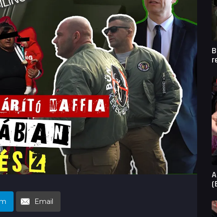
B
r
A
(
am
Email