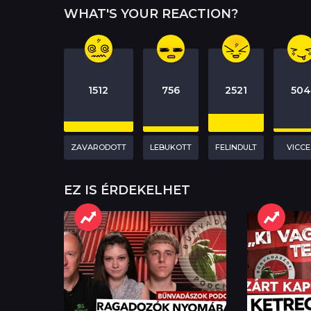
a
WHAT'S YOUR REACTION?
t
i
o
1512
756
2521
50
n
ZAVARODOTT
LEBUKOTT
FELINDULT
VICCE
EZ IS ÉRDEKELHET