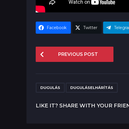
Facebook
Twitter
Telegr
P
PREVIOUS POST
o
s
t
P
,
DUGULÁS
DUGULÁSELHÁRÍTÁS
a
g
LIKE IT? SHARE WITH YOUR FRIE
i
n