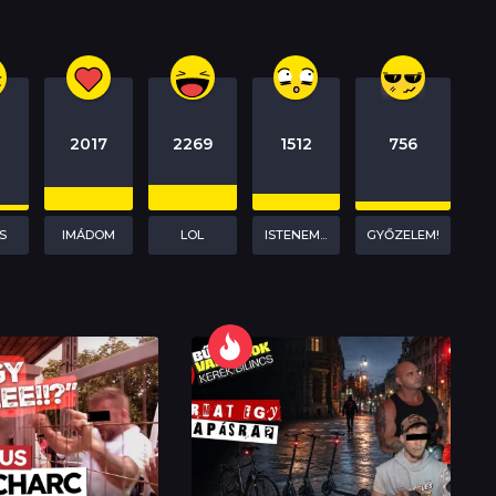
4
2017
2269
1512
756
S
IMÁDOM
LOL
ISTENEM...
GYŐZELEM!