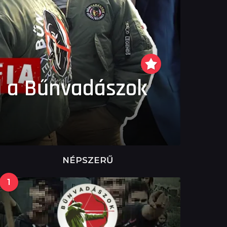
l a Bűnvadászok
NÉPSZERŰ
1