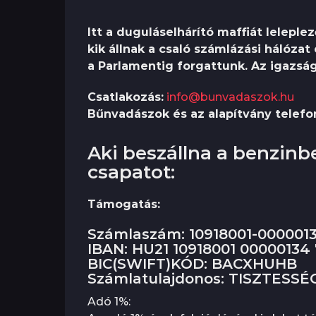
Itt a duguláselhárító maffiát lelepl
kik állnak a csaló számlázási hálóza
a Parlamentig forgattunk. Az igazság
Csatlakozás:
info@bunvadaszok.hu
Bűnvadászok és az alapítvány telefo
Aki beszállna a benzinbe,
csapatot:
Támogatás:
Számlaszám: 10918001-0000013
IBAN: HU21 10918001 00000134
BIC(SWIFT)KÓD: BACXHUHB
Számlatulajdonos: TISZTESS
Adó 1%: