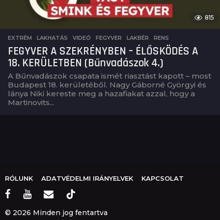
815
EXTRÉM
,
LAKHATÁS
,
VIDEÓ
FEGYVER
,
LAKBÉR
,
RENS
FEGYVER A SZEKRÉNYBEN – ÉLŐSKÖDÉS A
18. KERÜLETBEN (Bűnvadászok 4.)
A Bűnvadászok csapata ismét riasztást kapott – most
Budapest 18. kerületéből. Nagy Gáborné Györgyi és
lánya Niki kereste meg a hazafiakat azzal, hogy a
Martinovits...
RÓLUNK
ADATVÉDELMI IRÁNYELVEK
KAPCSOLAT
© 2026 Minden jog fentartva