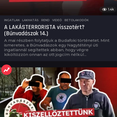
1.4k
INGATLAN
,
LAKHATÁS
,
REND
,
VIDEÓ
BETOLAKODÓK
A LAKÁSTERRORISTA visszatért?
(Bűnvadászok 14.)
A mai részben folytatjuk a Budafoki történetet. Mint
ismeretes, a Bűnvadászok egy Nagytétényi úti
ingatlannál segítettek abban, hogy végre
kiköltözzön onnan az ott jogcím nélkül...