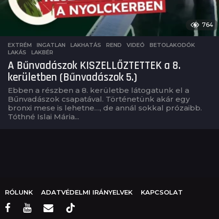
764
EXTRÉM
,
INGATLAN
,
LAKHATÁS
,
REND
,
VIDEÓ
BETOLAKODÓK
,
LAKÁS
,
LAKBÉR
A Bűnvadászok KISZELLŐZTETTEK a 8.
kerületben (Bűnvadászok 5.)
Ebben a részben a 8. kerületbe látogatunk el a
Bűnvadászok csapatával. Történetünk akár egy
bronxi mese is lehetne…, de annál sokkal prózaibb.
Tóthné Islai Mária...
RÓLUNK
ADATVÉDELMI IRÁNYELVEK
KAPCSOLAT