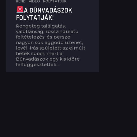
REND
,
VIDEÓ
FOLYTATJUK
A BŰNVADÁSZOK
FOLYTATJÁK!
Rengeteg találgatás,
valótlanság, rosszindulatú
feltételezés, és persze
nagyon sok aggódó üzenet,
levél, írás született az elmúlt
hetek során, mert a
Bűnvadászok egy kis időre
felfüggesztették...