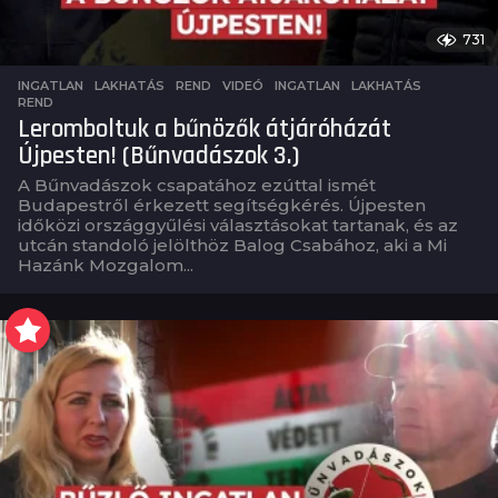
731
INGATLAN
,
LAKHATÁS
,
REND
,
VIDEÓ
INGATLAN
,
LAKHATÁS
,
REND
Leromboltuk a bűnözők átjáróházát
Újpesten! (Bűnvadászok 3.)
A Bűnvadászok csapatához ezúttal ismét
Budapestről érkezett segítségkérés. Újpesten
időközi országgyűlési választásokat tartanak, és az
utcán standoló jelölthöz Balog Csabához, aki a Mi
Hazánk Mozgalom...