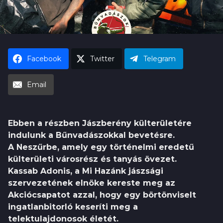
s
k
h
a
u
g
o
Facebook
Twitter
Telegram
Email
Ebben a részben Jászberény külterületére
indulunk a Bűnvadászokkal bevetésre.
A Neszűrbe, amely egy történelmi eredetű
külterületi városrész és tanyás övezet.
Kassab Adonis, a Mi Hazánk jászsági
szervezetének elnöke kereste meg az
Akciócsapatot azzal, hogy egy börtönviselt
ingatlanbitorló keseríti meg a
telektulajdonosok életét.