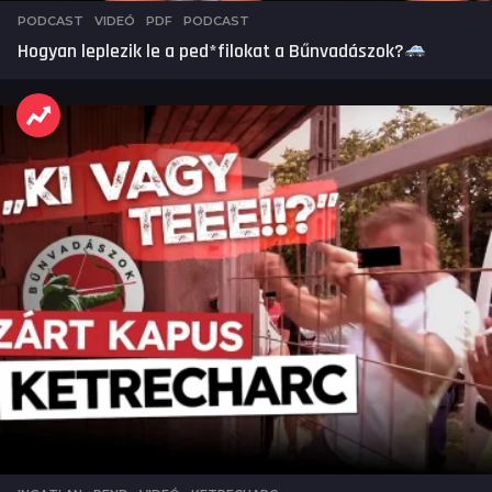
PODCAST
,
VIDEÓ
PDF
,
PODCAST
Hogyan leplezik le a ped*filokat a Bűnvadászok?