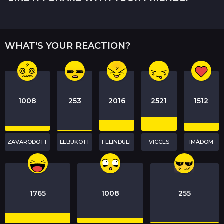
a
g
i
WHAT'S YOUR REACTION?
n
a
t
i
o
1008
253
2016
2521
1512
n
ZAVARODOTT
LEBUKOTT
FELINDULT
VICCES
IMÁDOM
1765
1008
255