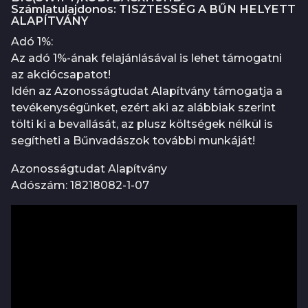
Számlatulajdonos: TISZTESSÉG A BŰN HELYETT
ALAPÍTVÁNY
Adó 1%:
Az adó 1%-ának felajánlásával is lehet támogatni
az akciócsapatot!
Idén az Azonosságtudat Alapítvány támogatja a
tevékenységünket, ezért aki az alábbiak szerint
tölti ki a bevallását, az plusz költségek nélkül is
segítheti a Bűnvadászok további munkáját!
Azonosságtudat Alapítvány
Adószám: 18218082-1-07