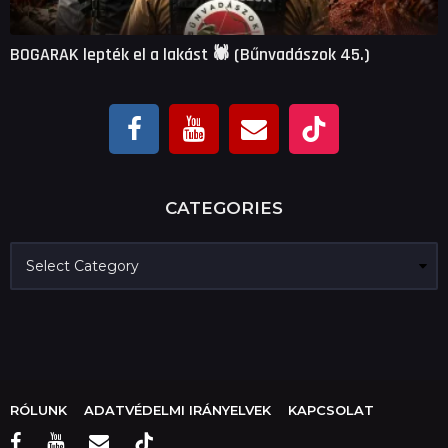
BOGARAK lepték el a lakást 🕷 (Bűnvadászok 45.)
CATEGORIES
C
a
t
e
g
o
r
i
e
RÓLUNK
ADATVÉDELMI IRÁNYELVEK
KAPCSOLAT
s