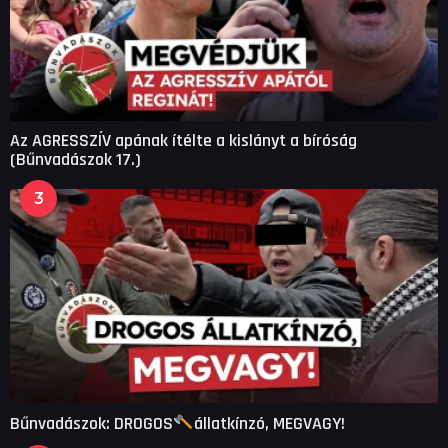
Az AGRESSZÍV apának ítélte a kislányt a bíróság
(Bűnvadászok 17.)
3
Bűnvadászok: DROGOS
állatkínzó, MEGVAGY!