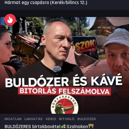
Hármat egy csapásra (Kerék/bilincs 12.)
INGATLAN
,
LAKHATÁS
,
VIDEÓ
BITORLÓ
,
BULDÓZER
BULDÓZERES birtokbavétel
Szolnokon