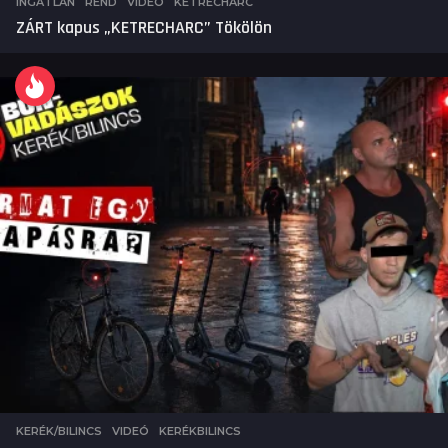
INGATLAN
,
REND
,
VIDEÓ
KETRECHARC
ZÁRT kapus „KETRECHARC” Tökölön
KERÉK/BILINCS
,
VIDEÓ
KERÉKBILINCS