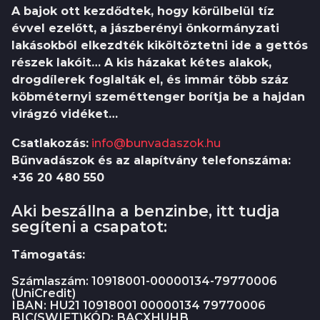
A bajok ott kezdődtek, hogy körülbelül tíz
évvel ezelőtt, a jászberényi önkormányzati
lakásokból elkezdték kiköltöztetni ide a gettós
részek lakóit… A kis házakat kétes alakok,
drogdílerek foglalták el, és immár több száz
köbméternyi szeméttenger borítja be a hajdan
virágzó vidéket…
Csatlakozás:
info@bunvadaszok.hu
Bűnvadászok és az alapítvány telefonszáma:
+36 20 480 550
Aki beszállna a benzinbe, itt tudja
segíteni a csapatot:
Támogatás:
Számlaszám: 10918001-00000134-79770006
(UniCredit)
IBAN: HU21 10918001 00000134 79770006
BIC(SWIFT)KÓD: BACXHUHB